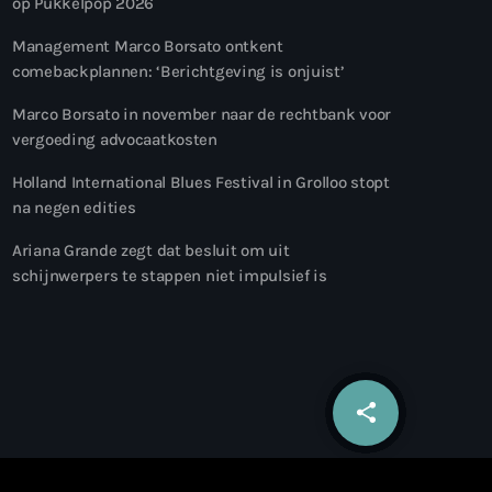
op Pukkelpop 2026
Management Marco Borsato ontkent
comebackplannen: ‘Berichtgeving is onjuist’
Marco Borsato in november naar de rechtbank voor
vergoeding advocaatkosten
Holland International Blues Festival in Grolloo stopt
na negen edities
Ariana Grande zegt dat besluit om uit
schijnwerpers te stappen niet impulsief is
share
email