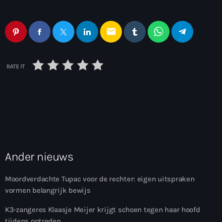
email
RATE IT
Ander nieuws
Moordverdachte Tupac voor de rechter: eigen uitspraken
vormen belangrijk bewijs
K3-zangeres Klaasje Meijer krijgt schoen tegen haar hoofd
tijdens optreden