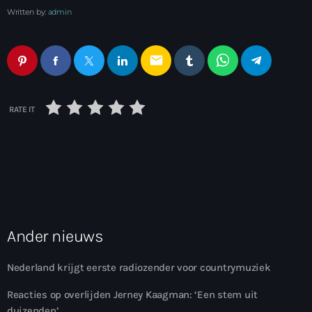
Written by:
admin
email
RATE IT
Ander nieuws
Nederland krijgt eerste radiozender voor countrymuziek
Reacties op overlijden Jerney Kaagman: ‘Een stem uit
duizenden’