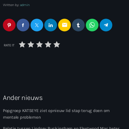
Written by:
admin
email
RATE IT
Ander nieuws
Popgroep KATSEYE ziet opnieuw lid stap terug doen om
mentale problemen
Relatie tussen Lindsey Buckingham en Fleetwood Mac beter