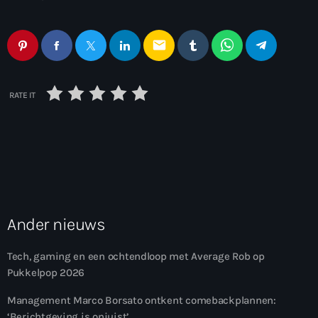
email
RATE IT
Ander nieuws
Tech, gaming en een ochtendloop met Average Rob op
Pukkelpop 2026
Management Marco Borsato ontkent comebackplannen:
‘Berichtgeving is onjuist’