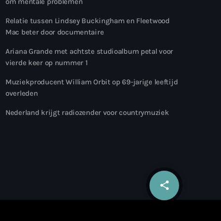
om mentale problemen
Relatie tussen Lindsey Buckingham en Fleetwood
Mac beter door documentaire
Ariana Grande met achtste studioalbum petal voor
vierde keer op nummer 1
Muziekproducent William Orbit op 69-jarige leeftijd
overleden
Nederland krijgt radiozender voor countrymuziek
share
email