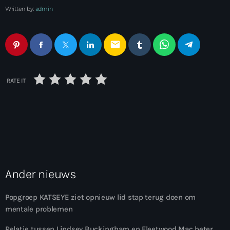
Written by:
admin
email
RATE IT
Ander nieuws
Popgroep KATSEYE ziet opnieuw lid stap terug doen om
mentale problemen
Relatie tussen Lindsey Buckingham en Fleetwood Mac beter