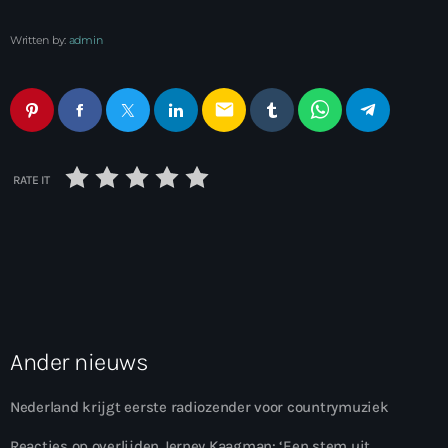
Written by:
admin
email
RATE IT
Ander nieuws
Nederland krijgt eerste radiozender voor countrymuziek
Reacties op overlijden Jerney Kaagman: ‘Een stem uit