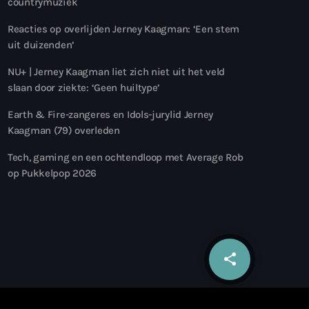
countrymuziek
Reacties op overlijden Jerney Kaagman: ‘Een stem
uit duizenden’
NU+ | Jerney Kaagman liet zich niet uit het veld
slaan door ziekte: ‘Geen huiltype’
Earth & Fire-zangeres en Idols-jurylid Jerney
Kaagman (79) overleden
Tech, gaming en een ochtendloop met Average Rob
op Pukkelpop 2026
share
email