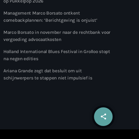
op Pukkelpop 2026
Management Marco Borsato ontkent
comebackplannen: ‘Berichtgeving is onjuist’
Marco Borsato in november naar de rechtbank voor
vergoeding advocaatkosten
Holland International Blues Festival in Grolloo stopt
na negen edities
Ariana Grande zegt dat besluit om uit
schijnwerpers te stappen niet impulsief is
share
email