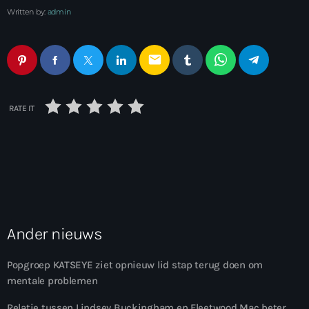
Written by:
admin
email
RATE IT
Ander nieuws
Popgroep KATSEYE ziet opnieuw lid stap terug doen om
mentale problemen
Relatie tussen Lindsey Buckingham en Fleetwood Mac beter