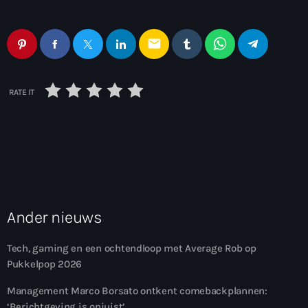
email
RATE IT
Ander nieuws
Tech, gaming en een ochtendloop met Average Rob op
Pukkelpop 2026
Management Marco Borsato ontkent comebackplannen:
‘Berichtgeving is onjuist’