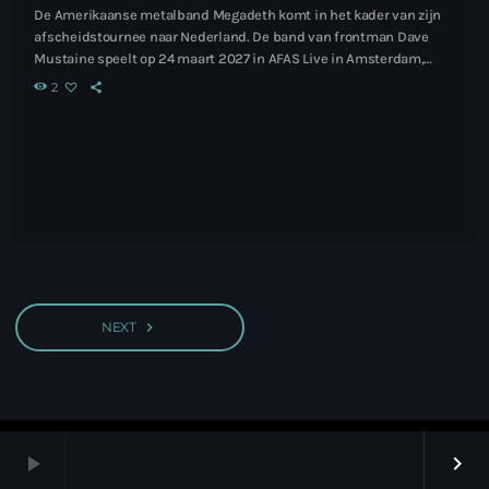
De Amerikaanse metalband Megadeth komt in het kader van zijn
afscheidstournee naar Nederland. De band van frontman Dave
Mustaine speelt op 24 maart 2027 in AFAS Live in Amsterdam,
maakte MOJO maandag bekend. Lees het hele artikel...
2
NEXT
navigate_next
play_arrow
keyboard_arrow_right