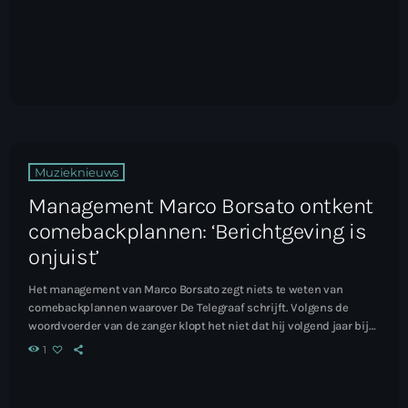
Muzieknieuws
Management Marco Borsato ontkent
comebackplannen: ‘Berichtgeving is
onjuist’
Het management van Marco Borsato zegt niets te weten van
comebackplannen waarover De Telegraaf schrijft. Volgens de
woordvoerder van de zanger klopt het niet dat hij volgend jaar bij
De Vrienden van Amstel LIVE optreedt en daarna een eigen
1
concertreeks geeft. Lees het hele artikel...