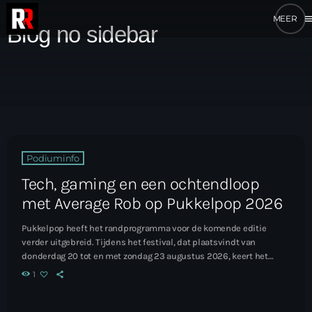
me
Blog no sidebar
Podiuminfo
Tech, gaming en een ochtendloop
met Average Rob op Pukkelpop 2026
Pukkelpop heeft het randprogramma voor de komende editie
verder uitgebreid. Tijdens het festival, dat plaatsvindt van
donderdag 20 tot en met zondag 23 augustus 2026, keert het
E>RENA-podium terug met een mix van technologie, gaming en
1
wetenschap. Lees het hele artikel...