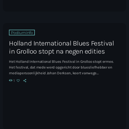
Podiuminfo
Holland International Blues Festival
in Grolloo stopt na negen edities
Het Holland International Blues Festival in Grolloo stopt ermee.
Het festival, dat mede werd opgericht door bluesliefhebber en
mediapersoonlijkheid Johan Derksen, keert vanwege
tegenvallende bezoekersaantallen en sterk gestegen kosten niet
1
meer terug. Lees het hele artikel...