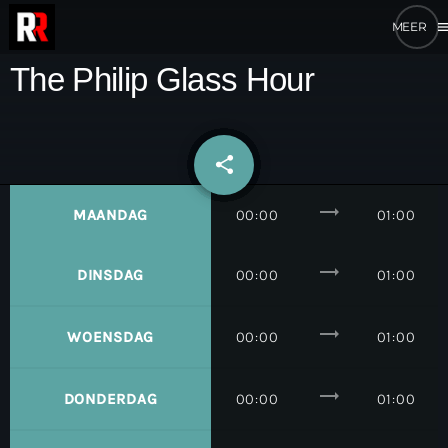
me
The Philip Glass Hour
share
email
trending_flat
MAANDAG
00:00
01:00
trending_flat
DINSDAG
00:00
01:00
trending_flat
WOENSDAG
00:00
01:00
trending_flat
DONDERDAG
00:00
01:00