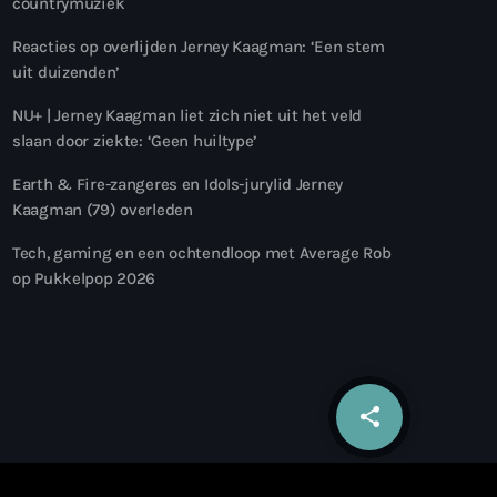
countrymuziek
Reacties op overlijden Jerney Kaagman: ‘Een stem
uit duizenden’
NU+ | Jerney Kaagman liet zich niet uit het veld
slaan door ziekte: ‘Geen huiltype’
Earth & Fire-zangeres en Idols-jurylid Jerney
Kaagman (79) overleden
Tech, gaming en een ochtendloop met Average Rob
op Pukkelpop 2026
share
email