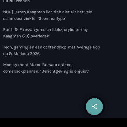
uit duizenden’
NU+ | Jerney Kaagman liet zich niet uit het veld
slaan door ziekte: ‘Geen huiltype’
Earth & Fire-zangeres en Idols-jurylid Jerney
Kaagman (79) overleden
Tech, gaming en een ochtendloop met Average Rob
op Pukkelpop 2026
Management Marco Borsato ontkent
comebackplannen: ‘Berichtgeving is onjuist’
share
email