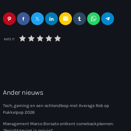
email
RATE IT
Ander nieuws
Tech, gaming en een ochtendloop met Average Rob op
Pukkelpop 2026
Management Marco Borsato ontkent comebackplannen:
‘Berichtgeving is onjuist’